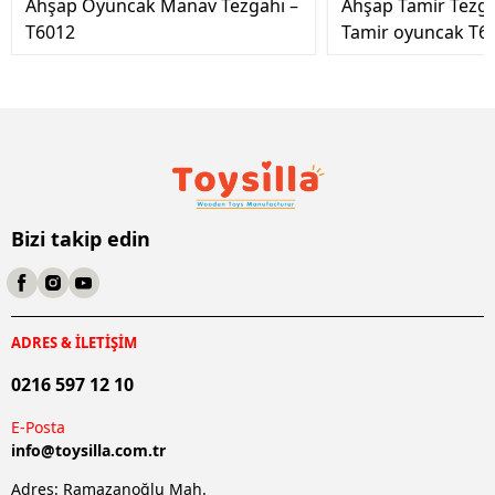
Ahşap Oyuncak Manav Tezgahı –
Ahşap Tamir Tezg
T6012
Tamir oyuncak T6
Bizi takip edin
ADRES & İLETİŞİM
0216 597 12 10
E-Posta
info@
toysilla.com.tr
Adres: Ramazanoğlu Mah.