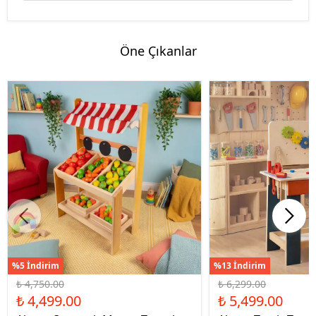
Öne Çıkanlar
%5 İndirim
%13 İndirim
₺ 4,750.00
₺ 6,299.00
₺ 4,499.00
₺ 5,499.00