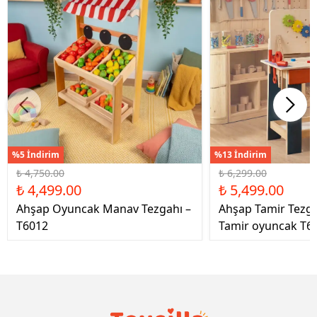
%5 İndirim
%13 İndirim
₺ 4,750.00
₺ 6,299.00
₺ 4,499.00
₺ 5,499.00
Ahşap Oyuncak Manav Tezgahı –
Ahşap Tamir Tezg
T6012
Tamir oyuncak T6