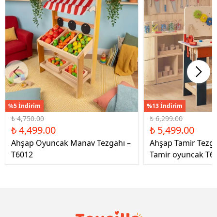
%5 İndirim
%13 İndirim
₺ 4,750.00
₺ 6,299.00
₺ 4,499.00
₺ 5,499.00
Ahşap Oyuncak Manav Tezgahı –
Ahşap Tamir Tezg
T6012
Tamir oyuncak T6