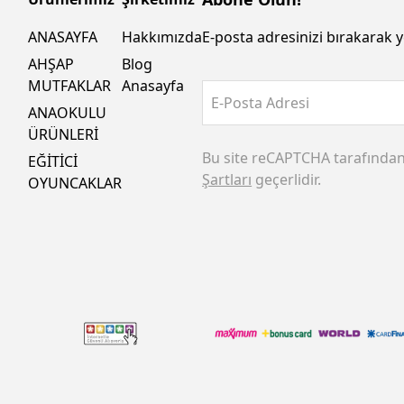
ANASAYFA
Hakkımızda
E-posta adresinizi bırakarak y
AHŞAP
Blog
MUTFAKLAR
Anasayfa
E-Posta Adresi
ANAOKULU
ÜRÜNLERİ
Bu site reCAPTCHA tarafında
EĞİTİCİ
Şartları
geçerlidir.
OYUNCAKLAR