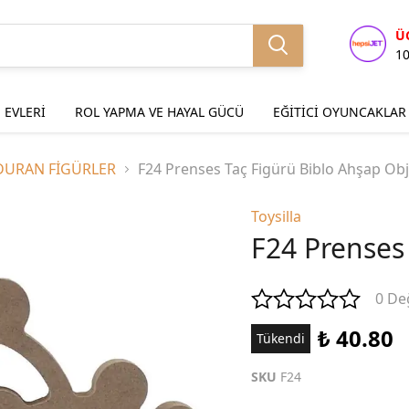
Ü
1
 EVLERİ
ROL YAPMA VE HAYAL GÜCÜ
EĞİTİCİ OYUNCAKLAR
DURAN FİGÜRLER
F24 Prenses Taç Figürü Biblo Ahşap Ob
Toysilla
F24 Prenses
0 De
₺ 40.80
Tükendi
SKU
F24