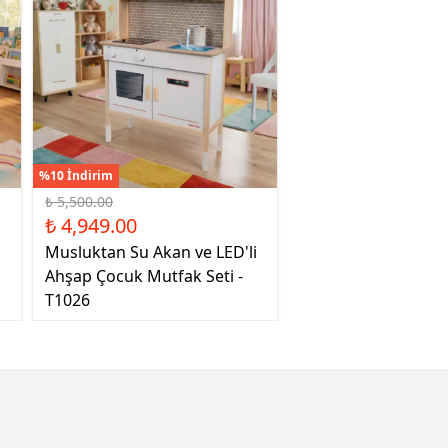
%10 İndirim
₺ 5,500.00
₺ 4,949.00
Musluktan Su Akan ve LED'li
Ahşap Çocuk Mutfak Seti -
T1026