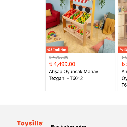
%5 İndirim
%13
₺ 4,750.00
₺ 
₺ 4,499.00
₺ 
Ahşap Oyuncak Manav
Ah
Tezgahı – T6012
Oy
T6
Bizi takip edin