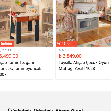
 İndirim
%14 İndirim
6,299.00
₺ 4,500.00
5,499.00
₺ 3,849.00
şap Tamir Tezgahı
Toysilla Ahşap Çocuk Oyun
uncak, Tamir oyuncak
Mutfağı Yeşil T1028
007
Abone Olun!
Ürünlerimiz
Şirketimiz