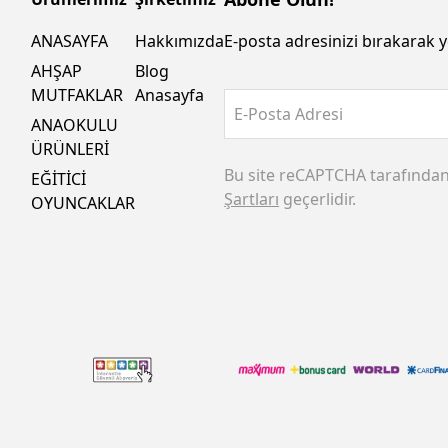
ANASAYFA
Hakkımızda
E-posta adresinizi bırakarak y
AHŞAP
Blog
MUTFAKLAR
Anasayfa
E-Posta Adresi
ANAOKULU
ÜRÜNLERİ
Bu site reCAPTCHA tarafında
EĞİTİCİ
Şartları
geçerlidir.
OYUNCAKLAR