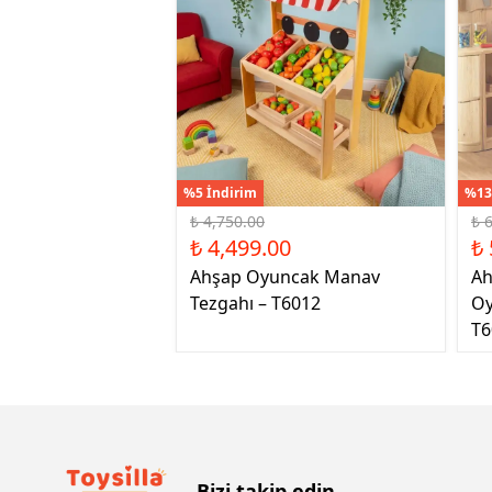
%5 İndirim
%13
₺ 4,750.00
₺ 
₺ 4,499.00
₺ 
Ahşap Oyuncak Manav
Ah
Tezgahı – T6012
Oy
T6
Bizi takip edin