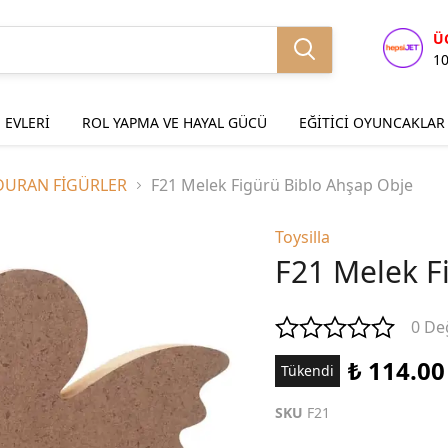
Ü
1
 EVLERİ
ROL YAPMA VE HAYAL GÜCÜ
EĞİTİCİ OYUNCAKLAR
DURAN FİGÜRLER
F21 Melek Figürü Biblo Ahşap Obje
Toysilla
F21 Melek F
0 De
₺ 114.00
Tükendi
SKU
F21