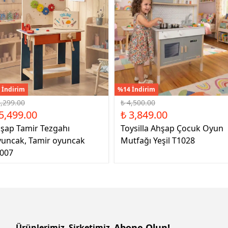
 İndirim
%14 İndirim
6,299.00
₺ 4,500.00
5,499.00
₺ 3,849.00
şap Tamir Tezgahı
Toysilla Ahşap Çocuk Oyun
uncak, Tamir oyuncak
Mutfağı Yeşil T1028
007
Abone Olun!
Ürünlerimiz
Şirketimiz