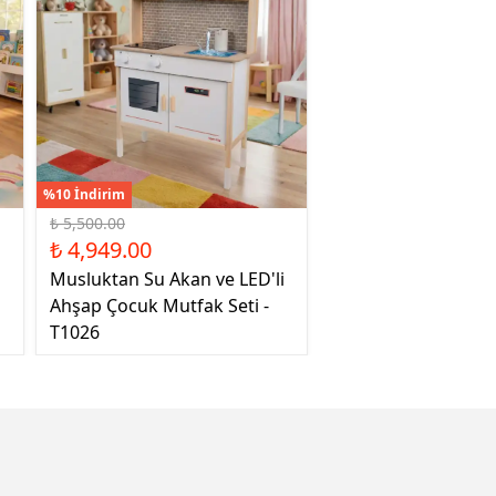
%10 İndirim
₺ 5,500.00
₺ 4,949.00
Musluktan Su Akan ve LED'li
Ahşap Çocuk Mutfak Seti -
T1026