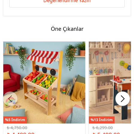
Değerlendirme Yazın
Öne Çıkanlar
%5 İndirim
%13 İndirim
₺ 4,750.00
₺ 6,299.00