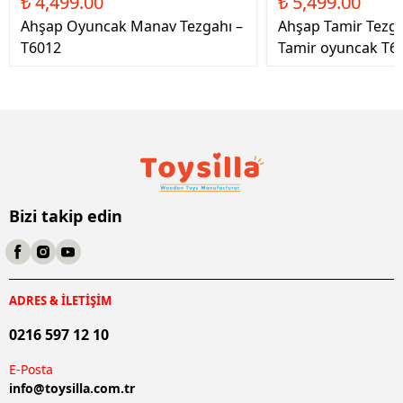
₺ 4,499.00
₺ 5,499.00
Ahşap Oyuncak Manav Tezgahı –
Ahşap Tamir Tezg
T6012
Tamir oyuncak T6
Bizi takip edin
ADRES & İLETİŞİM
0216 597 12 10
E-Posta
info@
toysilla.com.tr