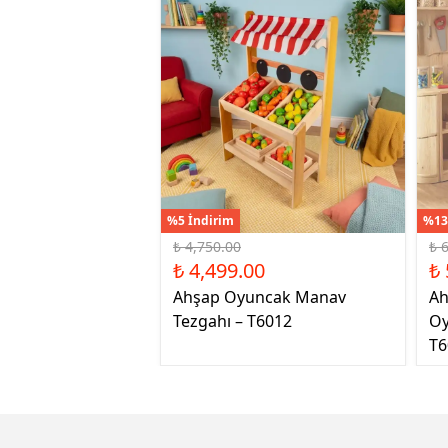
%5 İndirim
%13
₺ 4,750.00
₺ 
₺ 4,499.00
₺ 
Ahşap Oyuncak Manav
Ah
Tezgahı – T6012
Oy
T6