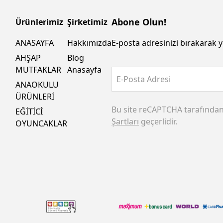
Abone Olun!
Ürünlerimiz
Şirketimiz
ANASAYFA
Hakkımızda
E-posta adresinizi bırakarak y
AHŞAP
Blog
MUTFAKLAR
Anasayfa
E-Posta Adresi
ANAOKULU
ÜRÜNLERİ
Bu site reCAPTCHA tarafında
EĞİTİCİ
Şartları
geçerlidir.
OYUNCAKLAR