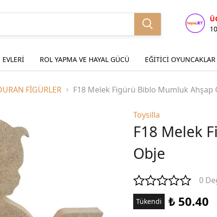
Ü
1
 EVLERİ
ROL YAPMA VE HAYAL GÜCÜ
EĞİTİCİ OYUNCAKLAR
DURAN FİGÜRLER
F18 Melek Figürü Biblo Mumluk Ahşap 
Toysilla
F18 Melek F
Obje
0 De
₺ 50.40
Tükendi