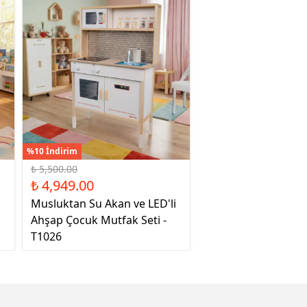
%10 İndirim
₺ 5,500.00
₺ 4,949.00
Musluktan Su Akan ve LED'li
Ahşap Çocuk Mutfak Seti -
T1026