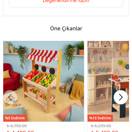
Değerlendirme Yazın
Öne Çıkanlar
%5 İndirim
%13 İndirim
₺ 4,750.00
₺ 6,299.00