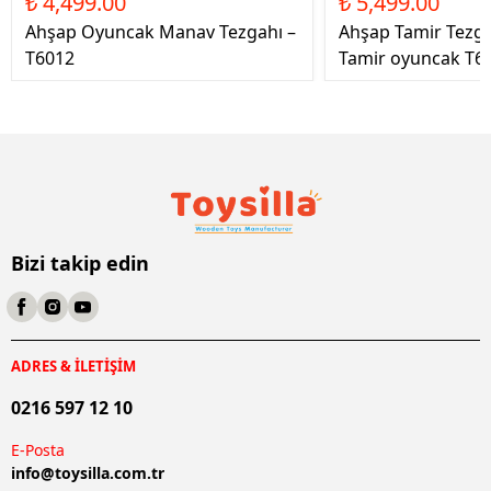
₺ 4,499.00
₺ 5,499.00
Ahşap Oyuncak Manav Tezgahı –
Ahşap Tamir Tezg
T6012
Tamir oyuncak T6
Bizi takip edin
ADRES & İLETİŞİM
0216 597 12 10
E-Posta
info@
toysilla.com.tr