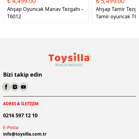
₺ 4,499.00
₺ 5,499.00
Ahşap Oyuncak Manav Tezgahı –
Ahşap Tamir Tezg
T6012
Tamir oyuncak T6
Bizi takip edin
ADRES & İLETİŞİM
0216 597 12 10
E-Posta
info@
toysilla.com.tr