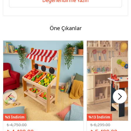
Değerlendirme Yazın
Öne Çıkanlar
%5 İndirim
%13 İndirim
₺ 4,750.00
₺ 6,299.00