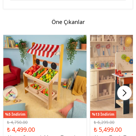
Öne Çıkanlar
%5 İndirim
%13 İndirim
₺ 4,750.00
₺ 6,299.00
₺ 4,499.00
₺ 5,499.00