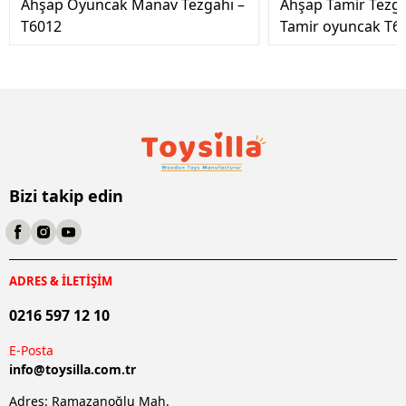
Ahşap Oyuncak Manav Tezgahı –
Ahşap Tamir Tezg
T6012
Tamir oyuncak T6
Bizi takip edin
ADRES & İLETİŞİM
0216 597 12 10
E-Posta
info@
toysilla.com.tr
Adres: Ramazanoğlu Mah.