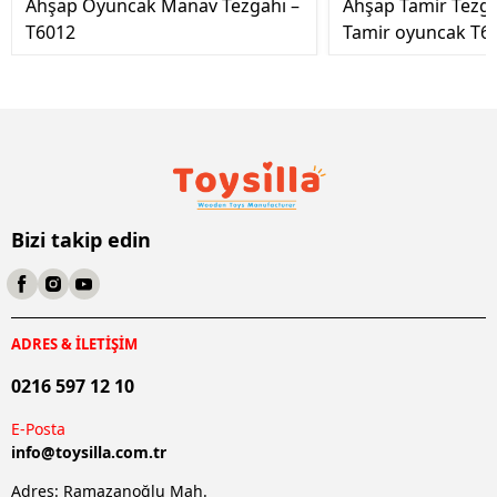
Ahşap Oyuncak Manav Tezgahı –
Ahşap Tamir Tezg
T6012
Tamir oyuncak T6
Bizi takip edin
ADRES & İLETİŞİM
0216 597 12 10
E-Posta
info@
toysilla.com.tr
Adres: Ramazanoğlu Mah.