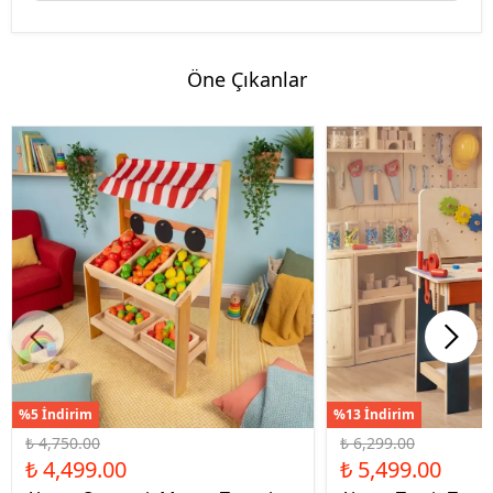
Öne Çıkanlar
%5 İndirim
%13 İndirim
₺ 4,750.00
₺ 6,299.00
₺ 4,499.00
₺ 5,499.00