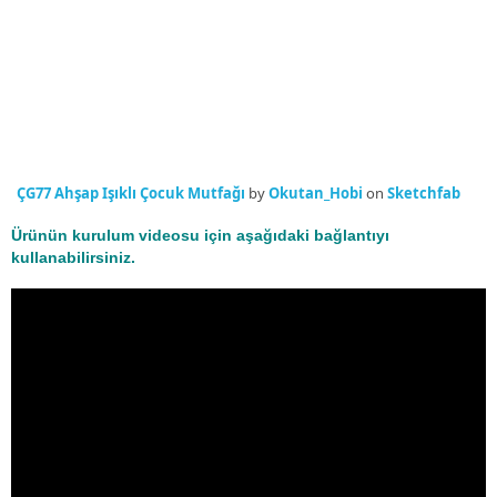
ÇG77 Ahşap Işıklı Çocuk Mutfağı
by
Okutan_Hobi
on
Sketchfab
Ürünün kurulum videosu için aşağıdaki bağlantıyı
kullanabilirsiniz.