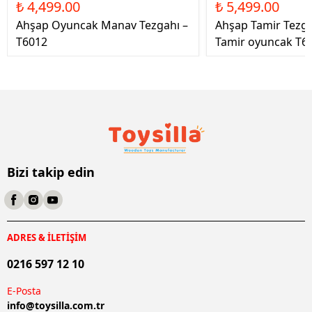
₺ 4,499.00
₺ 5,499.00
Ahşap Oyuncak Manav Tezgahı –
Ahşap Tamir Tezg
T6012
Tamir oyuncak T6
Bizi takip edin
ADRES & İLETİŞİM
0216 597 12 10
E-Posta
info@
toysilla.com.tr