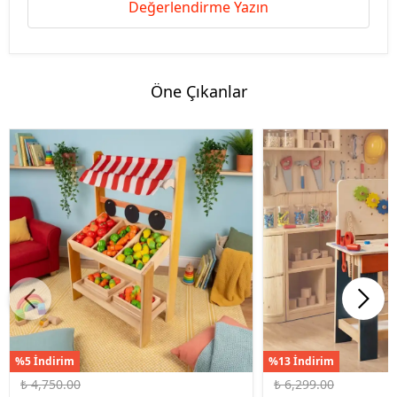
Değerlendirme Yazın
Öne Çıkanlar
%5 İndirim
%13 İndirim
₺ 4,750.00
₺ 6,299.00