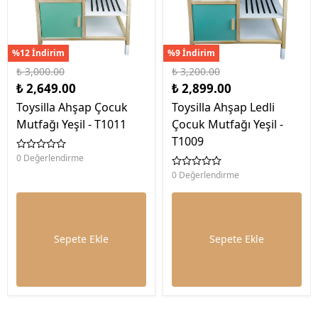
%12 İndirim
%9 İndirim
₺ 3,000.00
₺ 3,200.00
₺ 2,649.00
₺ 2,899.00
Toysilla Ahşap Çocuk
Toysilla Ahşap Ledli
Mutfağı Yeşil - T1011
Çocuk Mutfağı Yeşil -
T1009
0 Değerlendirme
0 Değerlendirme
Sepete Ekle
Sepete Ekle