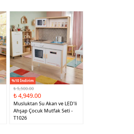
%10 İndirim
₺ 5,500.00
₺ 4,949.00
Musluktan Su Akan ve LED'li
Ahşap Çocuk Mutfak Seti -
T1026