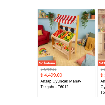
%5 İndirim
%13
₺ 4,750.00
₺ 
₺ 4,499.00
₺ 
Ahşap Oyuncak Manav
Ah
Tezgahı – T6012
Oy
T6