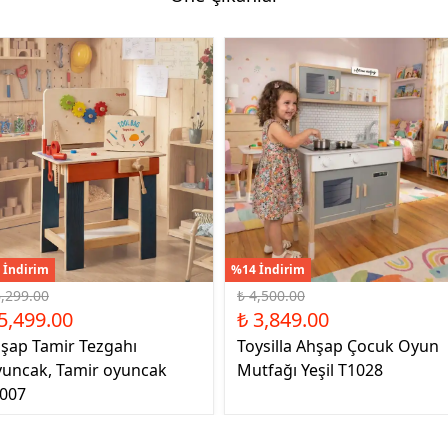
 İndirim
%14 İndirim
6,299.00
₺ 4,500.00
5,499.00
₺ 3,849.00
şap Tamir Tezgahı
Toysilla Ahşap Çocuk Oyun
uncak, Tamir oyuncak
Mutfağı Yeşil T1028
007