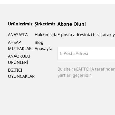
Abone Olun!
Ürünlerimiz
Şirketimiz
ANASAYFA
Hakkımızda
E-posta adresinizi bırakarak y
AHŞAP
Blog
MUTFAKLAR
Anasayfa
E-Posta Adresi
ANAOKULU
ÜRÜNLERİ
Bu site reCAPTCHA tarafında
EĞİTİCİ
Şartları
geçerlidir.
OYUNCAKLAR