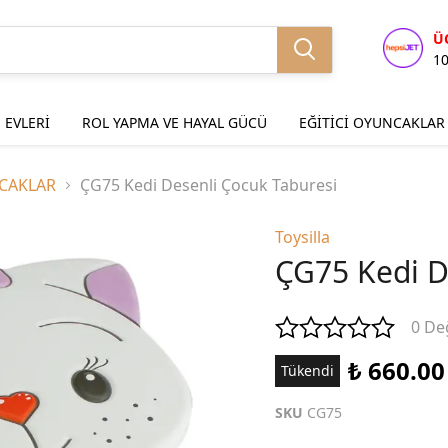
Ü
1
 EVLERİ
ROL YAPMA VE HAYAL GÜCÜ
EĞİTİCİ OYUNCAKLAR
CAKLAR
ÇG75 Kedi Desenli Çocuk Taburesi
Toysilla
ÇG75 Kedi D
0 De
₺ 660.00
Tükendi
SKU
CG75