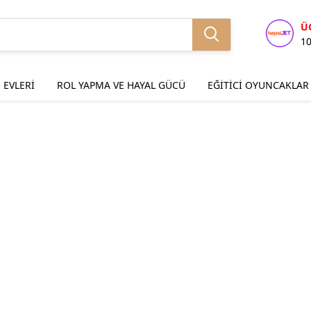
Ü
1
 EVLERİ
ROL YAPMA VE HAYAL GÜCÜ
EĞİTİCİ OYUNCAKLAR