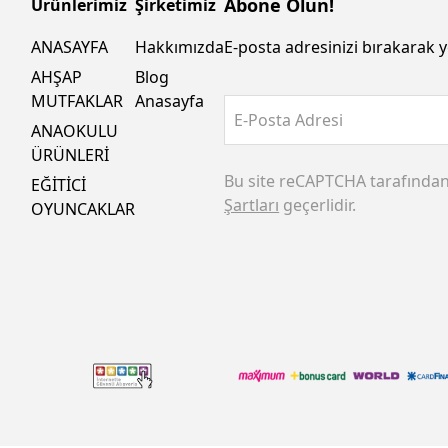
Abone Olun!
Ürünlerimiz
Şirketimiz
ANASAYFA
Hakkımızda
E-posta adresinizi bırakarak y
AHŞAP
Blog
MUTFAKLAR
Anasayfa
E-Posta Adresi
ANAOKULU
ÜRÜNLERİ
Bu site reCAPTCHA tarafında
EĞİTİCİ
Şartları
geçerlidir.
OYUNCAKLAR