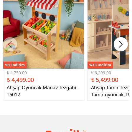
%5 İndirim
%13 İndirim
₺ 4,750.00
₺ 6,299.00
₺ 4,499.00
₺ 5,499.00
Ahşap Oyuncak Manav Tezgahı –
Ahşap Tamir Tezg
T6012
Tamir oyuncak T6