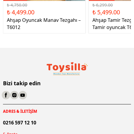
₺ 4,750.00
₺ 6,299.00
₺ 4,499.00
₺ 5,499.00
Ahşap Oyuncak Manav Tezgahı –
Ahşap Tamir Tezg
T6012
Tamir oyuncak T6
Bizi takip edin
ADRES & İLETİŞİM
0216 597 12 10