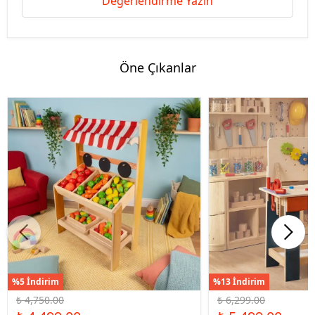
Değerlendirme Yazın
Öne Çıkanlar
%5 İndirim
%13 İndirim
₺ 4,750.00
₺ 6,299.00