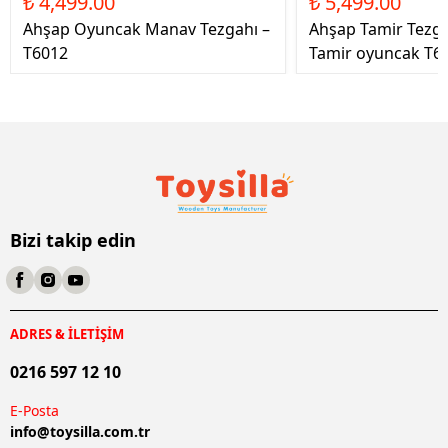
₺ 4,499.00
₺ 5,499.00
Ahşap Oyuncak Manav Tezgahı –
Ahşap Tamir Tezg
T6012
Tamir oyuncak T6
Bizi takip edin
ADRES & İLETİŞİM
0216 597 12 10
E-Posta
info@
toysilla.com.tr