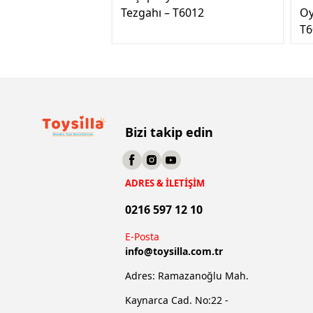
Tezgahı – T6012
Oy
T6
Bizi takip edin
ADRES & İLETİŞİM
0216 597 12 10
E-Posta
info@
toysilla.com.tr
Adres: Ramazanoğlu Mah.
Kaynarca Cad. No:22 -