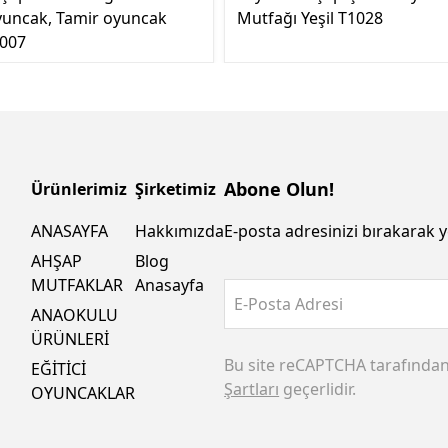
uncak, Tamir oyuncak
Mutfağı Yeşil T1028
007
Abone Olun!
Ürünlerimiz
Şirketimiz
ANASAYFA
Hakkımızda
E-posta adresinizi bırakarak y
AHŞAP
Blog
MUTFAKLAR
Anasayfa
E-Posta Adresi
ANAOKULU
ÜRÜNLERİ
Bu site reCAPTCHA tarafında
EĞİTİCİ
Şartları
geçerlidir.
OYUNCAKLAR