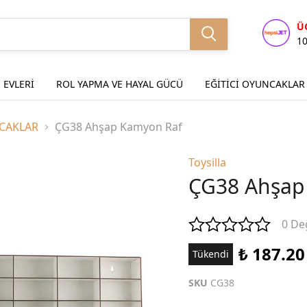
Ü
1
 EVLERİ
ROL YAPMA VE HAYAL GÜCÜ
EĞİTİCİ OYUNCAKLAR
CAKLAR
ÇG38 Ahşap Kamyon Raf
Toysilla
ÇG38 Ahşap
0 De
₺ 187.20
Tükendi
SKU
CG38