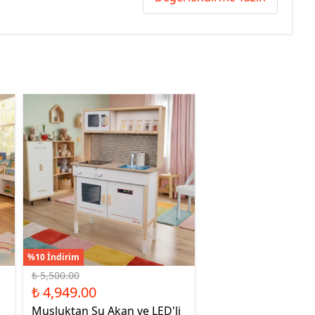
%10 İndirim
₺ 5,500.00
₺ 4,949.00
Musluktan Su Akan ve LED'li