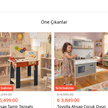
Öne Çıkanlar
 İndirim
%14 İndirim
6,299.00
₺ 4,500.00
5,499.00
₺ 3,849.00
şap Tamir Tezgahı
Toysilla Ahşap Çocuk Oyun