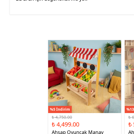
%5 İndirim
%13
₺ 4,750.00
₺ 
₺ 4,499.00
₺ 
Ahşap Oyuncak Manav
Ah