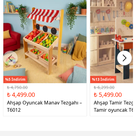
%5 İndirim
%13 İndirim
₺ 4,750.00
₺ 6,299.00
₺ 4,499.00
₺ 5,499.00
Ahşap Oyuncak Manav Tezgahı –
Ahşap Tamir Tezg
T6012
Tamir oyuncak T6