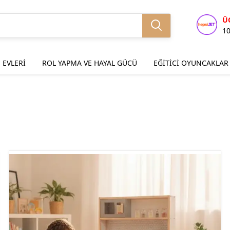
Ü
1
 EVLERİ
ROL YAPMA VE HAYAL GÜCÜ
EĞİTİCİ OYUNCAKLAR