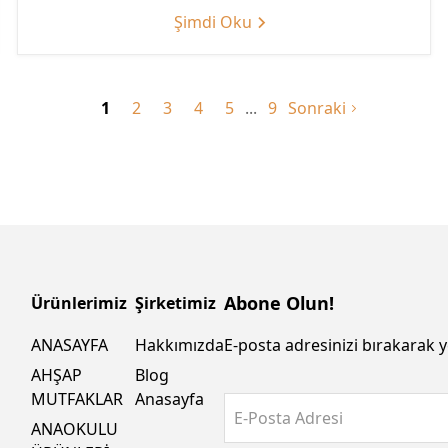
Şimdi Oku
1
2
3
4
5
9
Sonraki
Abone Olun!
Ürünlerimiz
Şirketimiz
ANASAYFA
Hakkımızda
E-posta adresinizi bırakarak y
AHŞAP
Blog
MUTFAKLAR
Anasayfa
E-Posta Adresi
ANAOKULU