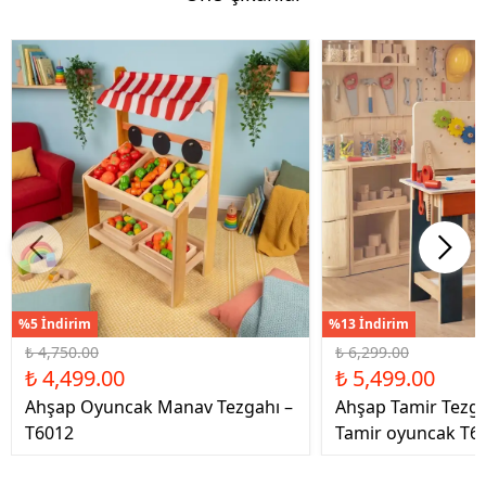
%5 İndirim
%13 İndirim
₺ 4,750.00
₺ 6,299.00
₺ 4,499.00
₺ 5,499.00
Ahşap Oyuncak Manav Tezgahı –
Ahşap Tamir Tezg
T6012
Tamir oyuncak T6