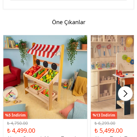
Öne Çıkanlar
%5 İndirim
%13 İndirim
₺ 4,750.00
₺ 6,299.00
₺ 4,499.00
₺ 5,499.00