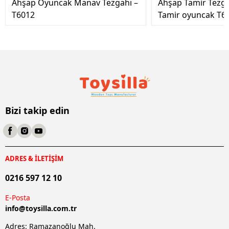
Ahşap Oyuncak Manav Tezgahı –
Ahşap Tamir Tezg
T6012
Tamir oyuncak T6
Bizi takip edin
ADRES & İLETİŞİM
0216 597 12 10
E-Posta
info@
toysilla.com.tr
Adres: Ramazanoğlu Mah.