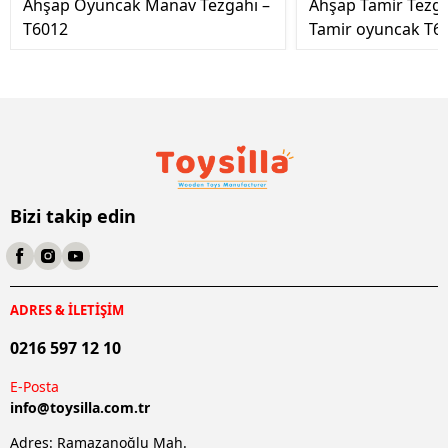
Ahşap Oyuncak Manav Tezgahı –
Ahşap Tamir Tezg
T6012
Tamir oyuncak T6
Bizi takip edin
ADRES & İLETİŞİM
0216 597 12 10
E-Posta
info@
toysilla.com.tr
Adres: Ramazanoğlu Mah.