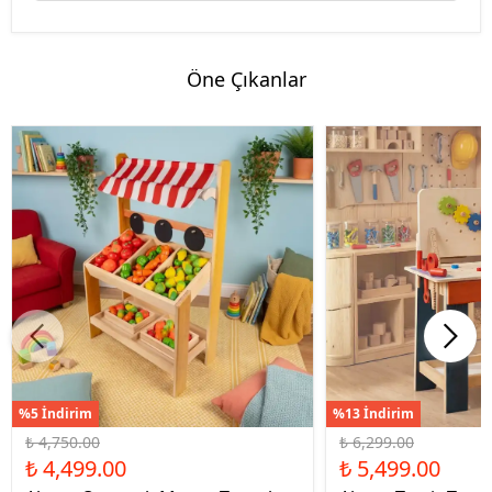
Öne Çıkanlar
%5 İndirim
%13 İndirim
₺ 4,750.00
₺ 6,299.00
₺ 4,499.00
₺ 5,499.00