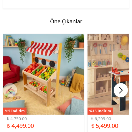
Öne Çıkanlar
%5 İndirim
%13 İndirim
₺ 4,750.00
₺ 6,299.00
₺ 4,499.00
₺ 5,499.00