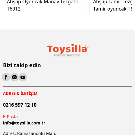
Ahşap Oyuncak Manav Tezgahı –
Ahşap Tamir Tezg
T6012
Tamir oyuncak T6
Bizi takip edin
ADRES & İLETİŞİM
0216 597 12 10
E-Posta
info@
toysilla.com.tr
Adres: Ramazanoğlu Mah.