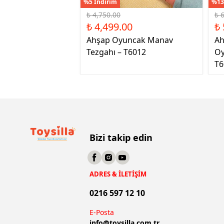
%5 İndirim
%13
₺ 4,750.00
₺ 
₺ 4,499.00
₺ 
Ahşap Oyuncak Manav
Ah
Tezgahı – T6012
Oy
T6
Bizi takip edin
ADRES & İLETİŞİM
0216 597 12 10
E-Posta
info@
toysilla.com.tr