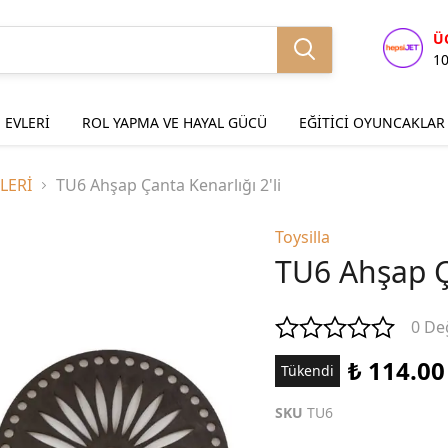
Ü
1
 EVLERİ
ROL YAPMA VE HAYAL GÜCÜ
EĞİTİCİ OYUNCAKLAR
LERİ
TU6 Ahşap Çanta Kenarlığı 2'li
Toysilla
TU6 Ahşap Ça
0 De
₺ 114.00
Tükendi
SKU
TU6