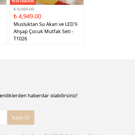
%10 İndirim
₺ 5,500.00
₺ 4,949.00
Musluktan Su Akan ve LED'li
Ahşap Çocuk Mutfak Seti -
T1026
eniliklerden haberdar olabilirsiniz!
Kayıt Ol