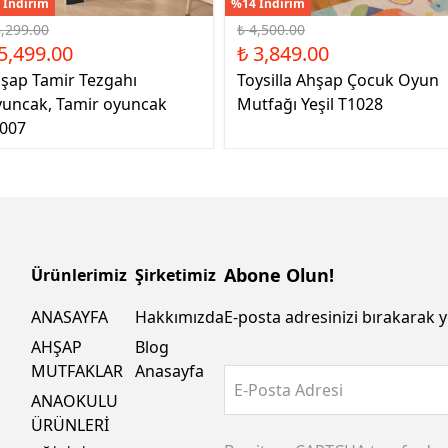
 İndirim
%14 İndirim
6,299.00
₺ 4,500.00
5,499.00
₺ 3,849.00
şap Tamir Tezgahı
Toysilla Ahşap Çocuk Oyun
uncak, Tamir oyuncak
Mutfağı Yeşil T1028
007
Abone Olun!
Ürünlerimiz
Şirketimiz
ANASAYFA
Hakkımızda
E-posta adresinizi bırakarak y
AHŞAP
Blog
MUTFAKLAR
Anasayfa
E-Posta Adresi
ANAOKULU
ÜRÜNLERİ