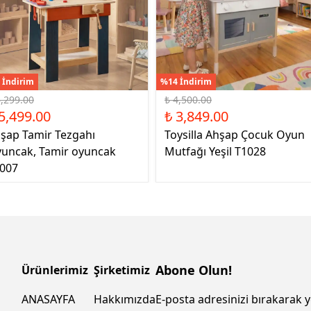
 İndirim
%14 İndirim
6,299.00
₺ 4,500.00
5,499.00
₺ 3,849.00
şap Tamir Tezgahı
Toysilla Ahşap Çocuk Oyun
uncak, Tamir oyuncak
Mutfağı Yeşil T1028
007
Abone Olun!
Ürünlerimiz
Şirketimiz
ANASAYFA
Hakkımızda
E-posta adresinizi bırakarak y