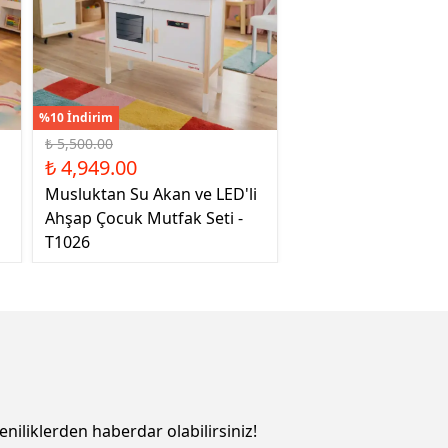
%10 İndirim
₺ 5,500.00
₺ 4,949.00
Musluktan Su Akan ve LED'li
Ahşap Çocuk Mutfak Seti -
T1026
eniliklerden haberdar olabilirsiniz!