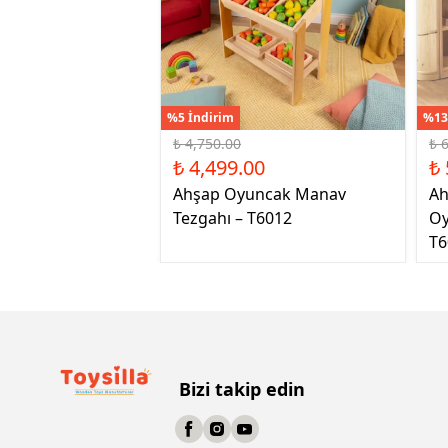
%5 İndirim
%13
₺ 4,750.00
₺ 
₺ 4,499.00
₺ 
Ahşap Oyuncak Manav
Ah
Tezgahı – T6012
Oy
T6
Bizi takip edin