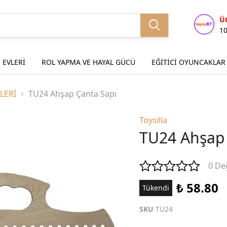
Ü
1
 EVLERİ
ROL YAPMA VE HAYAL GÜCÜ
EĞİTİCİ OYUNCAKLAR
LERİ
TU24 Ahşap Çanta Sapı
Toysilla
TU24 Ahşap 
0 De
₺ 58.80
Tükendi
SKU
TU24