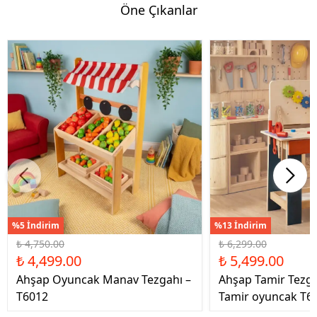
Öne Çıkanlar
%5 İndirim
%13 İndirim
₺ 4,750.00
₺ 6,299.00
₺ 4,499.00
₺ 5,499.00
Ahşap Oyuncak Manav Tezgahı –
Ahşap Tamir Tezg
T6012
Tamir oyuncak T6