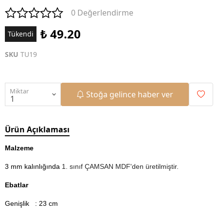
0 Değerlendirme
₺ 49.20
Tükendi
SKU
TU19
Miktar
Stoğa gelince haber ver
Ürün Açıklaması
Malzeme
3 mm kalınlığında
1. sınıf ÇAMSAN MDF'den üretilmiştir.
Ebatlar
Genişlik : 23 cm