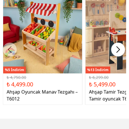
%5 İndirim
%13 İndirim
₺ 4,750.00
₺ 6,299.00
₺ 4,499.00
₺ 5,499.00
Ahşap Oyuncak Manav Tezgahı –
Ahşap Tamir Tezg
T6012
Tamir oyuncak T6