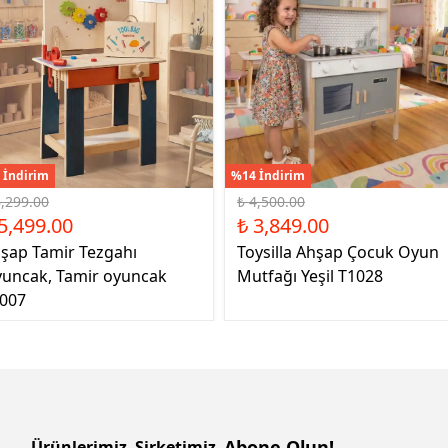
 İndirim
%14 İndirim
6,299.00
₺ 4,500.00
5,499.00
₺ 3,849.00
şap Tamir Tezgahı
Toysilla Ahşap Çocuk Oyun
uncak, Tamir oyuncak
Mutfağı Yeşil T1028
007
Abone Olun!
Ürünlerimiz
Şirketimiz