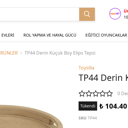
Ü
1
 EVLERİ
ROL YAPMA VE HAYAL GÜCÜ
EĞİTİCİ OYUNCAKLAR
ÜRÜNLER
TP44 Derin Küçük Boy Elips Tepsi
Toysilla
TP44 Derin 
0 De
₺ 104.40
Tükendi
SKU
TP44