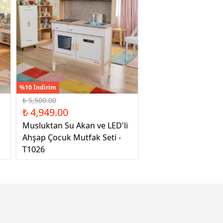
%10 İndirim
₺ 5,500.00
₺ 4,949.00
Musluktan Su Akan ve LED'li
Ahşap Çocuk Mutfak Seti -
T1026