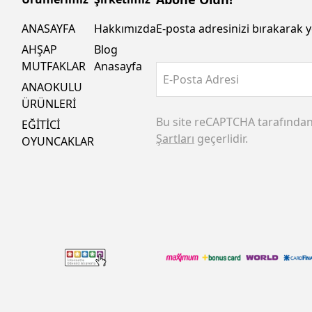
ANASAYFA
Hakkımızda
E-posta adresinizi bırakarak y
AHŞAP
Blog
MUTFAKLAR
Anasayfa
E-Posta Adresi
ANAOKULU
ÜRÜNLERİ
Bu site reCAPTCHA tarafında
EĞİTİCİ
Şartları
geçerlidir.
OYUNCAKLAR