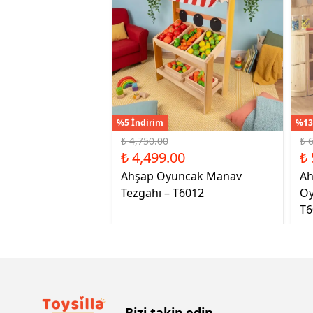
%5 İndirim
%13
₺ 4,750.00
₺ 
₺ 4,499.00
₺ 
Ahşap Oyuncak Manav
Ah
Tezgahı – T6012
Oy
T6
Bizi takip edin