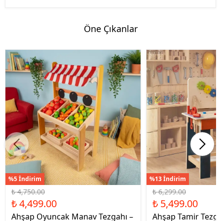
Öne Çıkanlar
%5 İndirim
%13 İndirim
₺ 4,750.00
₺ 6,299.00
₺ 4,499.00
₺ 5,499.00
Ahşap Oyuncak Manav Tezgahı –
Ahşap Tamir Tezg