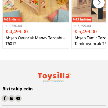
%5 İndirim
%13 İndirim
₺ 4,750.00
₺ 6,299.00
₺ 4,499.00
₺ 5,499.00
Ahşap Oyuncak Manav Tezgahı –
Ahşap Tamir Tezg
T6012
Tamir oyuncak T6
Bizi takip edin