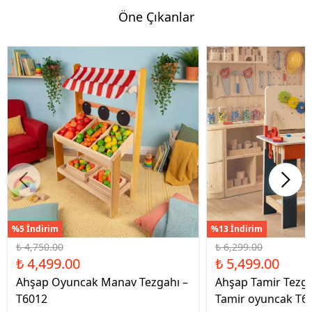
Öne Çıkanlar
%5 İndirim
%13 İndirim
₺ 4,750.00
₺ 6,299.00
₺ 4,499.00
₺ 5,499.00
Ahşap Oyuncak Manav Tezgahı –
Ahşap Tamir Tezg
T6012
Tamir oyuncak T6