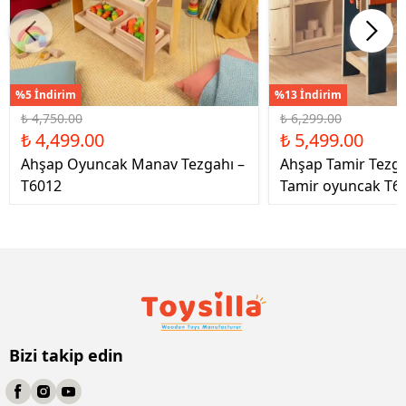
%5 İndirim
%13 İndirim
₺ 4,750.00
₺ 6,299.00
₺ 4,499.00
₺ 5,499.00
Ahşap Oyuncak Manav Tezgahı –
Ahşap Tamir Tezg
T6012
Tamir oyuncak T6
Bizi takip edin