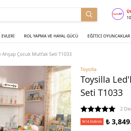
Ü
1
 EVLERİ
ROL YAPMA VE HAYAL GÜCÜ
EĞİTİCİ OYUNCAKLAR
be Ahşap Çocuk Mutfak Seti T1033
Toysilla
Toysilla Le
Seti T1033
2 De
₺ 3,849
%14 İndirim