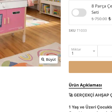
8 Parça Çe
Seti
₺
₺ 750.00
SKU
T1033
Miktar
Büyüt
Ürün Açıklaması
🚀 GERÇEKÇİ AHŞAP Ç
1 Yaş ve Üzeri Çocukla