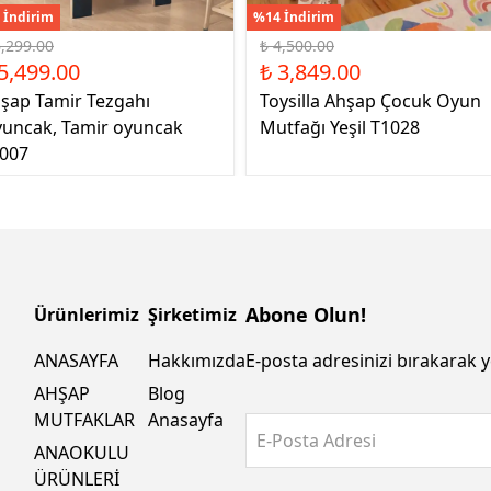
 İndirim
%14 İndirim
6,299.00
₺ 4,500.00
5,499.00
₺ 3,849.00
şap Tamir Tezgahı
Toysilla Ahşap Çocuk Oyun
uncak, Tamir oyuncak
Mutfağı Yeşil T1028
007
Abone Olun!
Ürünlerimiz
Şirketimiz
ANASAYFA
Hakkımızda
E-posta adresinizi bırakarak y
AHŞAP
Blog
MUTFAKLAR
Anasayfa
E-Posta Adresi
ANAOKULU
ÜRÜNLERİ