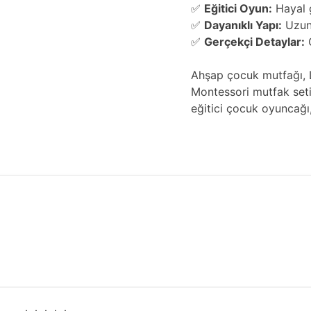
✅
Eğitici Oyun:
Hayal g
✅
Dayanıklı Yapı:
Uzun 
✅
Gerçekçi Detaylar:
Ç
Ahşap çocuk mutfağı, L
Montessori mutfak seti
eğitici çocuk oyuncağ