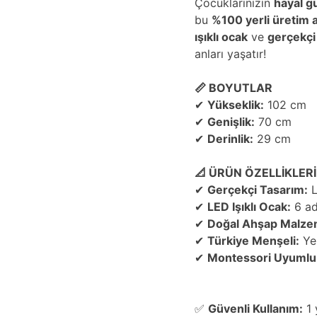
Çocuklarınızın
hayal g
bu
%100 yerli üretim 
ışıklı ocak
ve
gerçekçi
anları yaşatır!
📏 BOYUTLAR
✔
Yükseklik:
102 cm
✔
Genişlik:
70 cm
✔
Derinlik:
29 cm
📐 ÜRÜN ÖZELLİKLERİ
✔
Gerçekçi Tasarım:
L
✔
LED Işıklı Ocak:
6 ade
✔
Doğal Ahşap Malze
✔
Türkiye Menşeli:
Yer
✔
Montessori Uyumlu
✅
Güvenli Kullanım:
1 