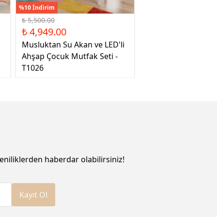
%10 İndirim
₺ 5,500.00
₺ 4,949.00
Musluktan Su Akan ve LED'li
Ahşap Çocuk Mutfak Seti -
T1026
eniliklerden haberdar olabilirsiniz!
Kayıt Ol