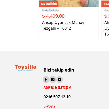
%5 İndirim
%13
₺ 4,750.00
₺ 
₺ 4,499.00
₺ 
Ahşap Oyuncak Manav
Ah
Tezgahı – T6012
Oy
T6
Bizi takip edin
ADRES & İLETİŞİM
0216 597 12 10
E-Posta