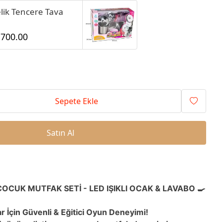
lik Tencere Tava
 700.00
Sepete Ekle
Satın Al
OCUK MUTFAK SETİ - LED IŞIKLI OCAK & LAVABO 🍳
r İçin Güvenli & Eğitici Oyun Deneyimi!