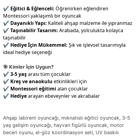
✔
Eğitici & Eğlenceli:
Öğrenirken eğlendiren
Montessori yaklaşımlı bir oyuncak
✔
Dayanıklı Yapı:
Kaliteli ahşap malzeme ile yıpranmaz
✔
Taşınabilir Tasarım:
Arabada, yolculukta kolayca
taşınabilir
✔
Hediye İçin Mükemmel:
Şık ve işlevsel tasarımıyla
ideal hediye seçeneği
🎯 Kimler İçin Uygun?
✔
3-5 yaş
arası tüm çocuklar
✔
Kreş ve anaokulu
etkinlikleri için
✔
Montessori eğitimi
alan çocuklar
✔
Hediye
arayan ebeveynler ve akrabalar
Ahşap labirent oyuncağı, mıknatıslı eğitici oyuncak, 3-5
yaş gelişim oyuncağı, hayvan figürlü oyuncak, motor
beceri oyunu, el-göz koordinasyon seti, UV baskılı