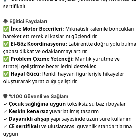
sertifikalı
🌟 Eğitici Faydaları
✅
İnce Motor Becerileri:
Mıknatıslı kalemle boncukları
hareket ettirerek el kaslarını güçlendirir.
✅
El-Göz Koordinasyonu:
Labirentte doğru yolu bulma
çabası dikkat ve odaklanmayı artırır.
✅
Problem Çözme Yeteneği:
Mantık yürütme ve
strateji geliştirme becerilerini destekler.
✅
Hayal Gücü:
Renkli hayvan figürleriyle hikayeler
oluşturarak yaratıcılığı geliştirir.
🛡️ %100 Güvenli ve Sağlam
✓
Çocuk sağlığına uygun
toksiksiz su bazlı boyalar
✓
Keskin kenarsız
yuvarlatılmış tasarım
✓
Dayanıklı ahşap
yapı sayesinde uzun süre kullanım
✓
CE sertifikalı
ve uluslararası güvenlik standartlarına
uygun