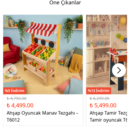
Öne Çıkanlar
%5 İndirim
%13 İndirim
₺ 4,750.00
₺ 6,299.00
₺ 4,499.00
₺ 5,499.00
Ahşap Oyuncak Manav Tezgahı –
Ahşap Tamir Tezg
T6012
Tamir oyuncak T6