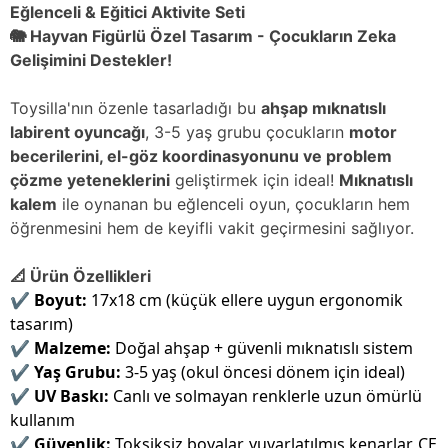
Eğlenceli & Eğitici Aktivite Seti
🐘 Hayvan Figürlü Özel Tasarım - Çocukların Zeka
Gelişimini Destekler!
Toysilla'nın özenle tasarladığı bu
ahşap mıknatıslı
labirent oyuncağı
, 3-5 yaş grubu çocukların
motor
becerilerini, el-göz koordinasyonunu ve problem
çözme yeteneklerini
geliştirmek için ideal!
Mıknatıslı
kalem
ile oynanan bu eğlenceli oyun, çocukların hem
öğrenmesini hem de keyifli vakit geçirmesini sağlıyor.
📐 Ürün Özellikleri
✔
Boyut:
17x18 cm (küçük ellere uygun ergonomik
tasarım)
✔
Malzeme:
Doğal ahşap + güvenli mıknatıslı sistem
✔
Yaş Grubu:
3-5 yaş (okul öncesi dönem için ideal)
✔
UV Baskı:
Canlı ve solmayan renklerle uzun ömürlü
kullanım
✔
Güvenlik:
Toksiksiz boyalar, yuvarlatılmış kenarlar, CE