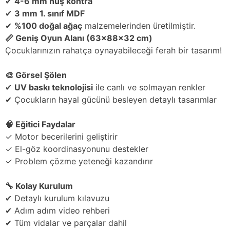
✔
4-6 mm huş kontra
✔
3 mm 1. sınıf MDF
✔
%100 doğal ağaç
malzemelerinden üretilmiştir.
📏 Geniş Oyun Alanı (63x88x32 cm)
Çocuklarınızın rahatça oynayabileceği ferah bir tasarım!
🎨 Görsel Şölen
✔
UV baskı teknolojisi
ile canlı ve solmayan renkler
✔ Çocukların hayal gücünü besleyen detaylı tasarımlar
🧠 Eğitici Faydalar
✓ Motor becerilerini geliştirir
✓ El-göz koordinasyonunu destekler
✓ Problem çözme yeteneği kazandırır
🔧 Kolay Kurulum
✔ Detaylı kurulum kılavuzu
✔ Adım adım video rehberi
✔ Tüm vidalar ve parçalar dahil