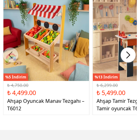
%5 İndirim
%13 İndirim
₺ 4,750.00
₺ 6,299.00
₺ 4,499.00
₺ 5,499.00
Ahşap Oyuncak Manav Tezgahı –
Ahşap Tamir Tezg
T6012
Tamir oyuncak T6