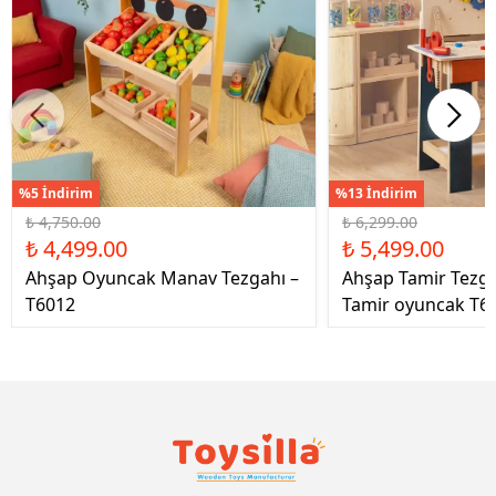
%5 İndirim
%13 İndirim
₺ 4,750.00
₺ 6,299.00
₺ 4,499.00
₺ 5,499.00
Ahşap Oyuncak Manav Tezgahı –
Ahşap Tamir Tezg
T6012
Tamir oyuncak T6