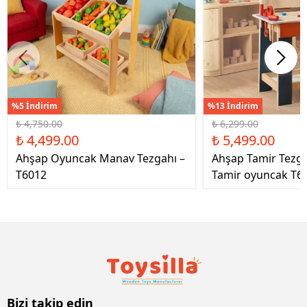
%5 İndirim
%13 İndirim
₺ 4,750.00
₺ 6,299.00
₺ 4,499.00
₺ 5,499.00
Ahşap Oyuncak Manav Tezgahı –
Ahşap Tamir Tezg
T6012
Tamir oyuncak T6
Bizi takip edin