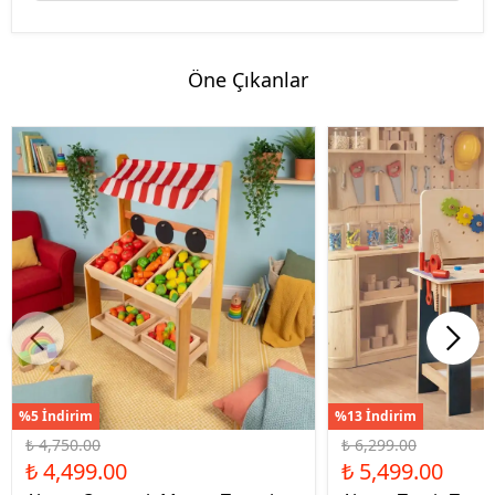
Öne Çıkanlar
%5 İndirim
%13 İndirim
₺ 4,750.00
₺ 6,299.00
₺ 4,499.00
₺ 5,499.00