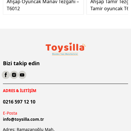
Ahşap Oyuncak Manav Tezgahı –
Ahşap Tamir Tezg
T6012
Tamir oyuncak T6
Bizi takip edin
ADRES & İLETİŞİM
0216 597 12 10
E-Posta
info@
toysilla.com.tr
Adres: Ramazanoğlu Mah.