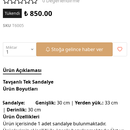
0 Değerlendirme
₺ 850.00
Tükendi
SKU
T6005
Miktar
Stoğa gelince haber ver
Ürün Açıklaması
Tavşanlı Tek Sandalye
Ürün Boyutları
Sandalye: Genişlik:
30 cm |
Yerden yük.:
33 cm
|
Derinlik:
30 cm
Ürün Özellikleri
Ürün içerisinde 1 adet sandalye bulunmaktadır.