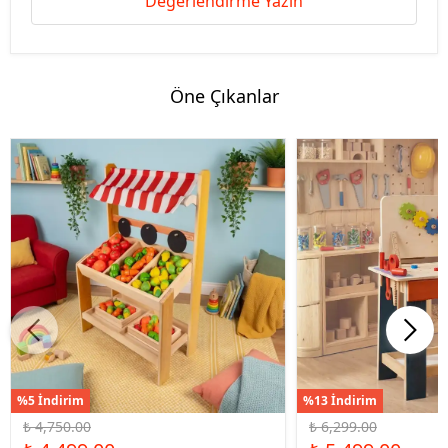
Değerlendirme Yazın
Öne Çıkanlar
%5 İndirim
%13 İndirim
₺ 4,750.00
₺ 6,299.00