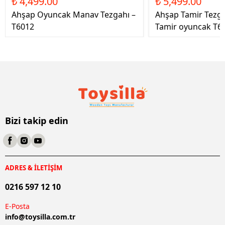
₺ 4,499.00
₺ 5,499.00
Ahşap Oyuncak Manav Tezgahı –
Ahşap Tamir Tezg
T6012
Tamir oyuncak T6
Bizi takip edin
ADRES & İLETİŞİM
0216 597 12 10
E-Posta
info@
toysilla.com.tr