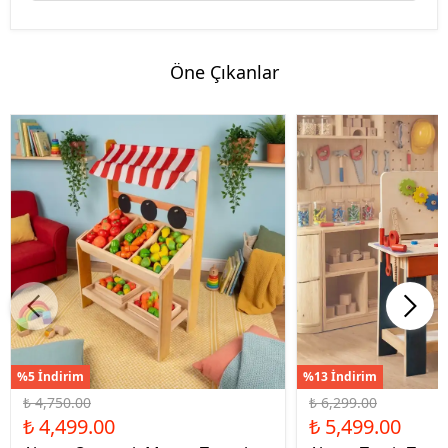
Öne Çıkanlar
%5 İndirim
%13 İndirim
₺ 4,750.00
₺ 6,299.00
₺ 4,499.00
₺ 5,499.00