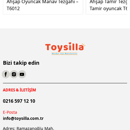
Ahşap Oyuncak Manav Tezgahı –
Ahşap Tamir Tezg
T6012
Tamir oyuncak T6
Bizi takip edin
ADRES & İLETİŞİM
0216 597 12 10
E-Posta
info@
toysilla.com.tr
Adres: Ramazanoğlu Mah.