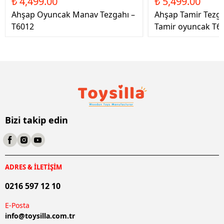
₺ 4,499.00
₺ 5,499.00
Ahşap Oyuncak Manav Tezgahı –
Ahşap Tamir Tezg
T6012
Tamir oyuncak T6
Bizi takip edin
ADRES & İLETİŞİM
0216 597 12 10
E-Posta
info@
toysilla.com.tr