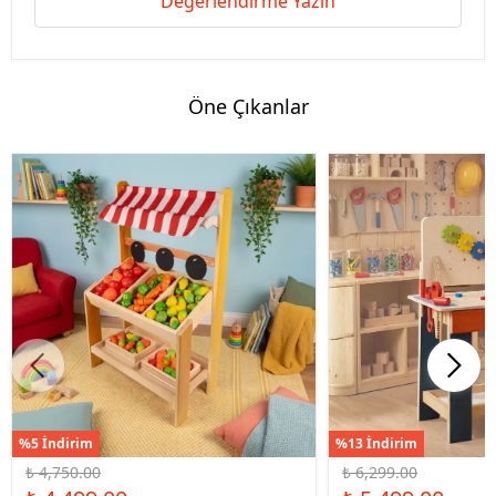
Değerlendirme Yazın
Öne Çıkanlar
%5 İndirim
%13 İndirim
₺ 4,750.00
₺ 6,299.00