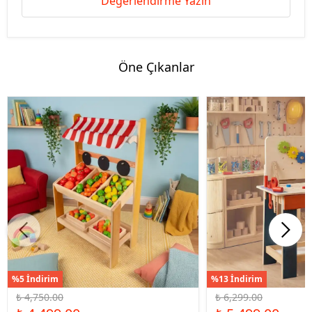
Değerlendirme Yazın
Öne Çıkanlar
%5 İndirim
%13 İndirim
₺ 4,750.00
₺ 6,299.00