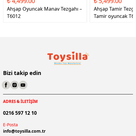
₺ 4,499.00
₺ 5,499.00
Ahşap Oyuncak Manav Tezgahı –
Ahşap Tamir Tezg
T6012
Tamir oyuncak T6
Bizi takip edin
ADRES & İLETİŞİM
0216 597 12 10
E-Posta
info@
toysilla.com.tr