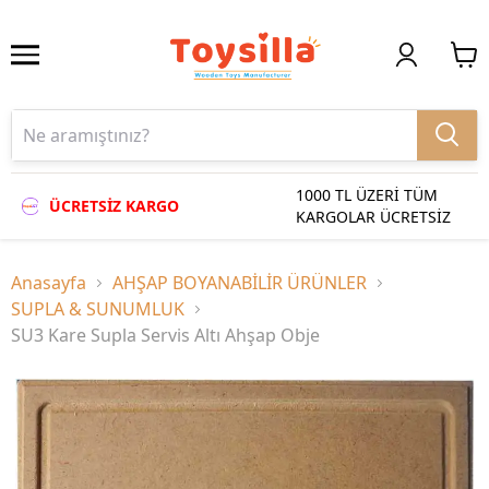
1000 TL ÜZERİ TÜM
ÜCRETSİZ KARGO
KARGOLAR ÜCRETSİZ
Anasayfa
AHŞAP BOYANABİLİR ÜRÜNLER
SUPLA & SUNUMLUK
SU3 Kare Supla Servis Altı Ahşap Obje