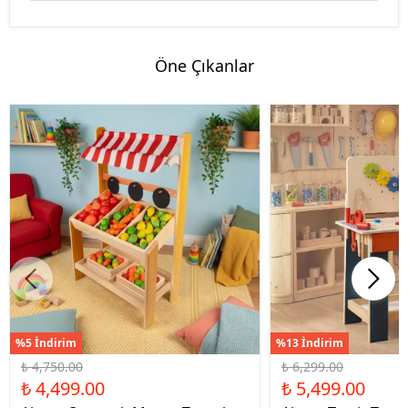
Öne Çıkanlar
%5 İndirim
%13 İndirim
₺ 4,750.00
₺ 6,299.00
₺ 4,499.00
₺ 5,499.00