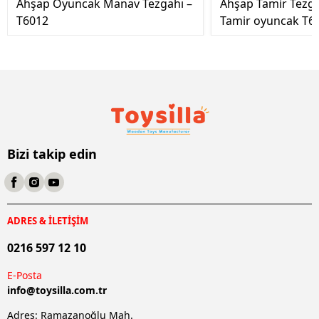
Ahşap Oyuncak Manav Tezgahı –
Ahşap Tamir Tezg
T6012
Tamir oyuncak T6
Bizi takip edin
ADRES & İLETİŞİM
0216 597 12 10
E-Posta
info@
toysilla.com.tr
Adres: Ramazanoğlu Mah.