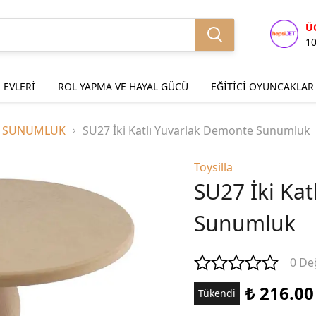
Ü
1
 EVLERİ
ROL YAPMA VE HAYAL GÜCÜ
EĞİTİCİ OYUNCAKLAR
& SUNUMLUK
SU27 İki Katlı Yuvarlak Demonte Sunumluk
Toysilla
SU27 İki Ka
Sunumluk
0 De
₺ 216.00
Tükendi