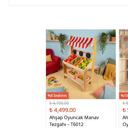
%5 İndirim
%13
₺ 4,750.00
₺ 
₺ 4,499.00
₺ 
Ahşap Oyuncak Manav
Ah
Tezgahı – T6012
Oy