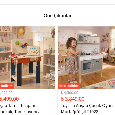
Öne Çıkanlar
 İndirim
%14 İndirim
6,299.00
₺ 4,500.00
5,499.00
₺ 3,849.00
şap Tamir Tezgahı
Toysilla Ahşap Çocuk Oyun
uncak, Tamir oyuncak
Mutfağı Yeşil T1028