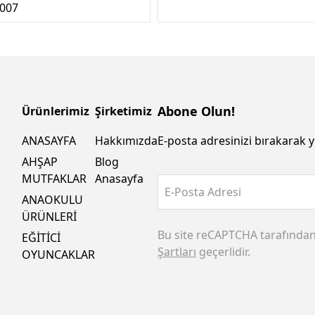
007
Abone Olun!
Ürünlerimiz
Şirketimiz
ANASAYFA
Hakkımızda
E-posta adresinizi bırakarak y
AHŞAP
Blog
MUTFAKLAR
Anasayfa
E-Posta Adresi
ANAOKULU
ÜRÜNLERİ
Bu site reCAPTCHA tarafında
EĞİTİCİ
Şartları
geçerlidir.
OYUNCAKLAR