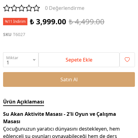
0 Değerlendirme
₺ 3,999.00
₺ 4,499.00
%11 İndirim
SKU
T6027
Miktar
Sepete Ekle
Satın Al
Ürün Açıklaması
Su Akan Aktivite Masası - 2'li Oyun ve Çalışma
Masası
Çocuğunuzun yaratıcı dünyasını destekleyen, hem
eğlenceli su oyunları oynayabileceği hem de ders