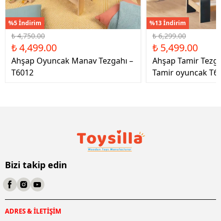
%5 İndirim
%13 İndirim
₺ 4,750.00
₺ 6,299.00
₺ 4,499.00
₺ 5,499.00
Ahşap Oyuncak Manav Tezgahı –
Ahşap Tamir Tezg
T6012
Tamir oyuncak T6
Bizi takip edin
ADRES & İLETİŞİM