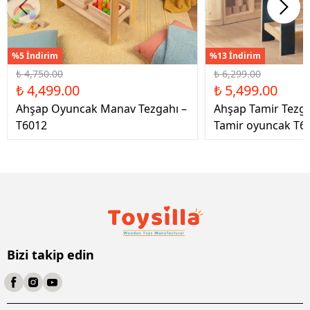
%5 İndirim
%13 İndirim
₺ 4,750.00
₺ 6,299.00
₺ 4,499.00
₺ 5,499.00
Ahşap Oyuncak Manav Tezgahı –
Ahşap Tamir Tezg
T6012
Tamir oyuncak T6
Bizi takip edin