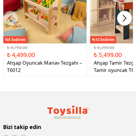
%5 İndirim
%13 İndirim
₺ 4,750.00
₺ 6,299.00
₺ 4,499.00
₺ 5,499.00
Ahşap Oyuncak Manav Tezgahı –
Ahşap Tamir Tezg
T6012
Tamir oyuncak T6
Bizi takip edin