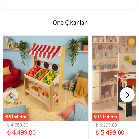
Öne Çıkanlar
%5 İndirim
%13 İndirim
₺ 4,750.00
₺ 6,299.00
₺ 4,499.00
₺ 5,499.00