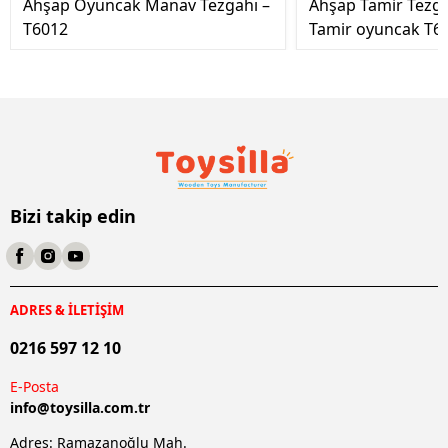
Ahşap Oyuncak Manav Tezgahı –
Ahşap Tamir Tezg
T6012
Tamir oyuncak T6
Bizi takip edin
ADRES & İLETİŞİM
0216 597 12 10
E-Posta
info@
toysilla.com.tr
Adres: Ramazanoğlu Mah.